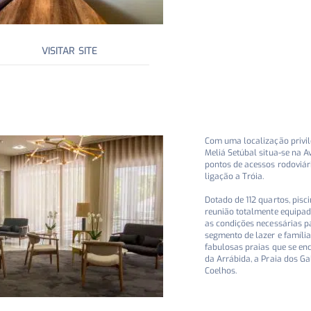
VISITAR SITE
Com uma localização privil
Meliá Setúbal situa-se na A
pontos de acessos rodoviári
ligação a Tróia.
Dotado de 112 quartos, piscin
reunião totalmente equipada
as condições necessárias p
segmento de lazer e famíli
fabulosas praias que se en
da Arrábida, a Praia dos Ga
Coelhos.