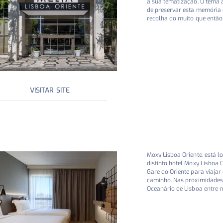
a sua tematização. O tema 
de preservar esta memória e
recolha do muito que entã
VISITAR SITE
Moxy Lisboa Oriente, está 
distinto hotel Moxy Lisboa
Gare do Oriente para viajar
caminho. Nas proximidades, 
Oceanário de Lisboa entre m