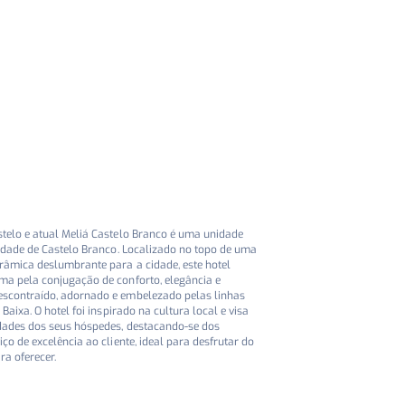
stelo e atual Meliá Castelo Branco é uma unidade
cidade de Castelo Branco. Localizado no topo de uma
râmica deslumbrante para a cidade, este hotel
ma pela conjugação de conforto, elegância e
escontraído, adornado e embelezado pelas linhas
 Baixa. O hotel foi inspirado na cultura local e visa
idades dos seus hóspedes, destacando-se dos
ço de excelência ao cliente, ideal para desfrutar do
a oferecer.