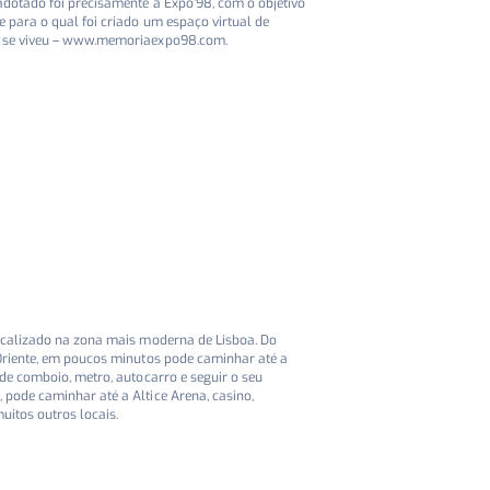
adotado foi precisamente a Expo’98, com o objetivo
 para o qual foi criado um espaço virtual de
o se viveu – www.memoriaexpo98.com.
localizado na zona mais moderna de Lisboa. Do
 Oriente, em poucos minutos pode caminhar até a
 de comboio, metro, autocarro e seguir o seu
pode caminhar até a Altice Arena, casino,
uitos outros locais.