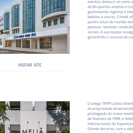
estrelas, destaca-se como u
de 84 quartos amplos e con
gastronomia regional e int
bebidas e snacks. O hotel 
quatro salas de reunião to
pessoas, reunindo condições
sociais. A sua equipa asseg
garantindo o sucesso de ca
VISITAR SITE
O antigo TRYP Lisboa Oriente
de propriedade desenvolvido
privilegiado do maior evento
de fevereiro de 1998, o hot
internacionais da Exposiçã
Oriente decorreu com o obje