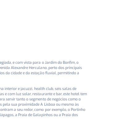
egiada, e com vista para o Jardim do Bonfim, o
venida Alexandre Herculano, perto dos principais
os da cidade e da estação fluvial, permitindo a
a interior e jacuzzi, health club, seis salas de
s e com luz solar, restaurante e bar, este hotel tem
ara servir tanto o segmento de negócios como o
as pela sua proximidade A Lisboa ou mesmo às
contram a seu redor, como por exemplo, o Portinho
lápagos, a Praia de Galapinhos ou a Praia dos