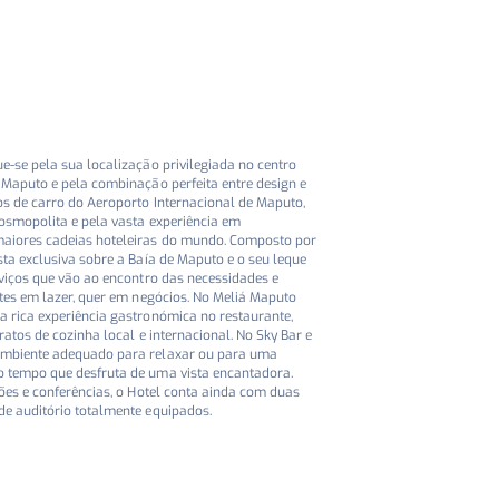
e-se pela sua localização privilegiada no centro
 Maputo e pela combinação perfeita entre design e
os de carro do Aeroporto Internacional de Maputo,
cosmopolita e pela vasta experiência em
maiores cadeias hoteleiras do mundo. Composto por
sta exclusiva sobre a Baía de Maputo e o seu leque
rviços que vão ao encontro das necessidades e
ntes em lazer, quer em negócios. No Meliá Maputo
a rica experiência gastronómica no restaurante,
ratos de cozinha local e internacional. No Sky Bar e
ambiente adequado para relaxar ou para uma
 tempo que desfruta de uma vista encantadora.
iões e conferências, o Hotel conta ainda com duas
de auditório totalmente equipados.