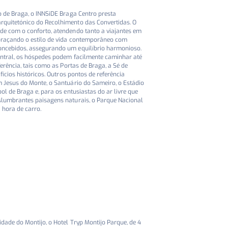
o de Braga, o INNSiDE Braga Centro presta
quitetónico do Recolhimento das Convertidas. O
e com o conforto, atendendo tanto a viajantes em
braçando o estilo de vida contemporâneo com
ncebidos, assegurando um equilíbrio harmonioso.
entral, os hóspedes podem facilmente caminhar até
erência, tais como as Portas de Braga, a Sé de
fícios históricos. Outros pontos de referência
 Jesus do Monte, o Santuário do Sameiro, o Estádio
ol de Braga e, para os entusiastas do ar livre que
lumbrantes paisagens naturais, o Parque Nacional
 hora de carro.
dade do Montijo, o Hotel Tryp Montijo Parque, de 4