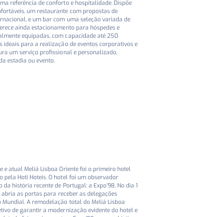
ma referência de conforto e hospitalidade. Dispõe
fortáveis, um restaurante com propostas de
ernacional, e um bar com uma seleção variada de
oferece ainda estacionamento para hóspedes e
talmente equipadas, com capacidade até 250
 ideais para a realização de eventos corporativos e
ura um serviço profissional e personalizado,
da estadia ou evento.
 e atual Meliá Lisboa Oriente foi o primeiro hotel
 pela Hoti Hoteis. O hotel foi um observador
 da história recente de Portugal: a Expo’98. No dia 1
el abria as portas para receber as delegações
o Mundial. A remodelação total do Meliá Lisboa
tivo de garantir a modernização evidente do hotel e