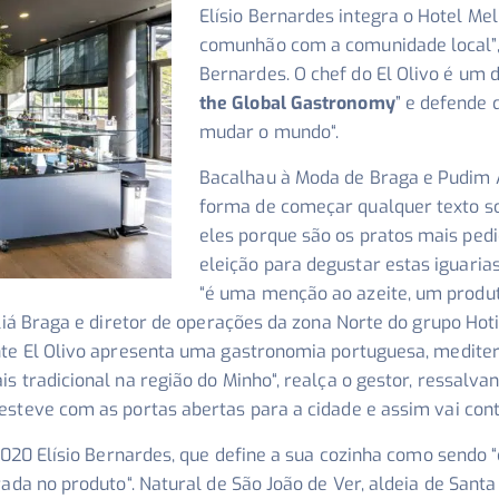
Elísio Bernardes integra o Hotel Mel
comunhão com a comunidade local”
Bernardes. O chef do El Olivo é um d
the Global Gastronomy
” e defende 
mudar o mundo
“.
Bacalhau à Moda de Braga e Pudim 
forma de começar qualquer texto 
eles porque são os pratos mais ped
eleição para degustar estas iguaria
“
é uma menção ao azeite, um produt
eliá Braga e diretor de operações da zona Norte do grupo Hot
te El Olivo apresenta uma gastronomia portuguesa, mediter
s tradicional na região do Minho
“, realça o gestor, ressalva
esteve com as portas abertas para a cidade e assim vai cont
2020 Elísio Bernardes, que define a sua cozinha como sendo “
rada no produto
“. Natural de São João de Ver, aldeia de Santa