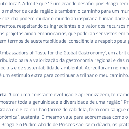
uto local
“. Admite que “
é um grande desafio, pois Braga te
rar o melhor de cada região é também o caminho para um mu
de cozinha podem mudar o mundo ao inspirar a humanidade a
imentos, respeitando os ingredientes e o valor dos recursos
s projetos ainda embrionários, que poderão ser vistos em to
em termos de sustentabilidade, consciência e respeito pela
Ambassadors of Taste for the Global Gastronomy”, em abril d
ibuição para a valorização da gastronomia regional e das re
ciais e de sustentabilidade ambiental. Acreditaram no meu
 um estímulo extra para continuar a trilhar o meu caminho,
rta
: “
Com uma constante evolução e aprendizagem, tentamos 
 mostrar toda a genuinidade e diversidade de uma região.
” P
raga e o Pica no Chão (arroz de cabidela, feito com sangue
ronómica
“, sustenta. O mesmo vale para sobremesas como o 
 Braga e o Pudim Abade de Priscos são, sem dúvida, os prat