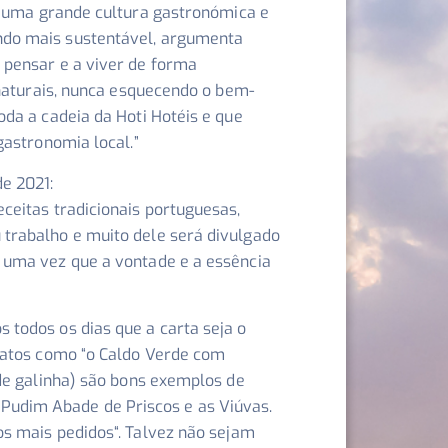
m uma grande cultura gastronómica e
ndo mais sustentável, argumenta
 pensar e a viver de forma
 naturais, nunca esquecendo o bem-
da a cadeia da Hoti Hotéis e que
 gastronomia local
.”
e 2021:
ceitas tradicionais portuguesas,
 trabalho e muito dele será divulgado
 uma vez que a vontade e a essência
todos os dias que a carta seja o
ratos como “
o Caldo Verde com
 de galinha) são bons exemplos de
Pudim Abade de Priscos e as Viúvas.
os mais pedidos
“. Talvez não sejam