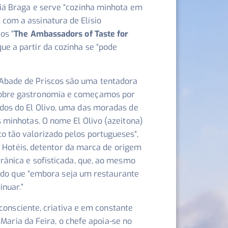
iá Braga e serve “
cozinha minhota em
, com a assinatura de Elísio
os “
The Ambassadors of Taste for
que a partir da cozinha se “
pode
Abade de Priscos são uma tentadora
sobre gastronomia e começamos por
idos do El Olivo, uma das moradas de
s minhotas. O nome El Olivo (azeitona)
o tão valorizado pelos portugueses
“,
i Hotéis, detentor da marca de origem
rânica e sofisticada, que, ao mesmo
ndo que “
embora seja um restaurante
inuar.
”
consciente, criativa e em constante
 Maria da Feira, o chefe apoia-se no