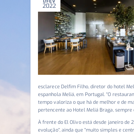
1
FEV
2022
esclarece Delfim Filho, diretor do hotel M
espanhola Meliá, em Portugal. “
O restauran
tempo valoriza o que há de melhor e de mai
pertencente ao Hotel Meliá Braga, sempre 
À frente do El Olivo está desde janeiro de 
evolução
“, ainda que “
muito simples e cent