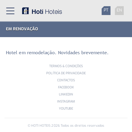
PT
EN
EM RENOVAÇÃO
Hotel em remodelação. Novidades brevemente.
TERMOS & CONDIÇÕES
POLÍTICA DE PRIVACIDADE
CONTACTOS
FACEBOOK
LINKEDIN
INSTAGRAM
YOUTUBE
© HOTI HOTEIS
2026
Todos os direitos reservados