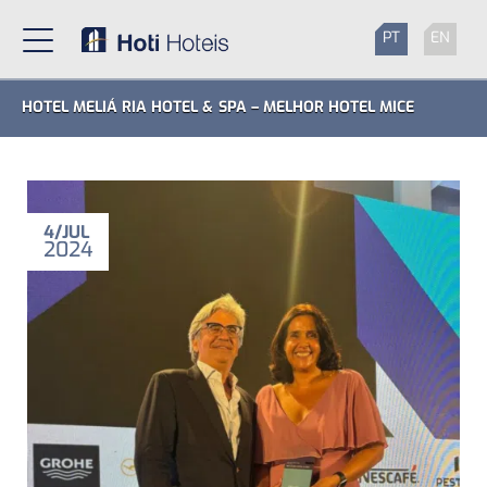
PT
EN
HOTEL MELIÁ RIA HOTEL & SPA – MELHOR HOTEL MICE
4
JUL
2024