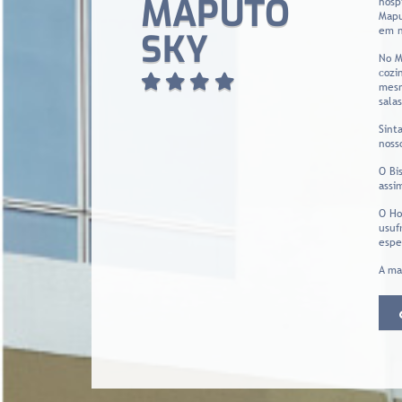
MAPUTO
hosp
Mapu
em n
SKY
No M
cozi
mesm
sala
Sint
noss
O Bi
assi
O Ho
usuf
espe
A ma