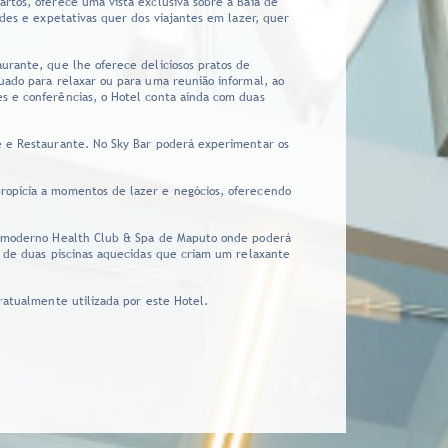
rtos, oferece uma vista exclusiva sobre a Baía de
ades e expetativas quer dos viajantes em lazer, quer
urante, que lhe oferece deliciosos pratos de
uado para relaxar ou para uma reunião informal, ao
s e conferências, o Hotel conta ainda com duas
e e Restaurante. No Sky Bar poderá experimentar os
ropícia a momentos de lazer e negócios, oferecendo
is moderno Health Club & Spa de Maputo onde poderá
, de duas piscinas aquecidas que criam um relaxante
ratualmente utilizada por este Hotel.