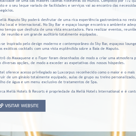
italidade de uma das maiores cadeias hoteleiras do mundo. Composto por 172 qua
to e o seu leque variado de facilidades e serviços vai ao encontro das necessid
egócios.
eliá Maputo Sky poderá desfrutar de uma rica experiência gastronómica no resta
nha local e internacional. No Sky Bar e espaço lounge encontra o ambiente adeq
o tempo que desfruta de uma vista encantadora. Para realizar eventos, reuniõe
s de reunião e um grande auditório totalmente equipados.
a-se inspirado pelo design moderno e contemporâneo do Sky Bar, espaçoso loung
os exóticos cocktails com uma vista esplêndida sobre a Baía de Maputo.
strô do Maxaquene e o Foyer foram desenhados de modo a criar uma atmosfera p
m diversas opções, de modo a exceder as expetativas dos nossos hóspedes.
tel oferece acesso privilegiado ao Luxcorpus reconhecido como o maior e o ma
ruir de um ginásio totalmente equipado, aulas de grupo ou treino personalizado
lho de água e um menu exclusivo de tratamentos de Spa.
rca Meliá Hotels & Resorts é propriedade da Meliá Hotels International e é cont
VISITAR WEBSITE