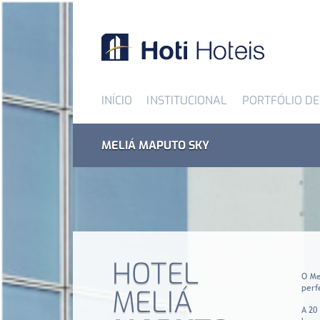
INÍCIO
INSTITUCIONAL
PORTFÓLIO DE
MELIÁ MAPUTO SKY
HOTEL
O Me
perf
MELIÁ
A 20