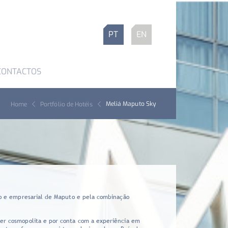
PT
EN
CONTACTOS
Meliá Maputo Sky
Home
Portfólio de Hotéis
iro e empresarial de Maputo e pela combinação
ter cosmopolita e por conta com a experiência em