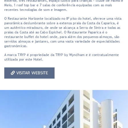
exterior, três restaurantes, espaço lúdico para crianças – clube de Palmo e
Meio, 1 roof top bar e 7 salas de conferência equipadas com as mais
recentes tecnologias de som e imagem.
O Restaurante Horizonte localizado no 8º piso do hotel, oferece uma vista
panorâmica deslumbrante sobre a extensa praia da Costa da Caparica, é
um autêntico miradouro, de onde se alcança a Serra de Sintra e todas as
praias da Costa até ao Cabo Espichel. O Restaurante Paparica é o
restaurante buffet do hotel onde, para além dos pequenos-almoços, são
servidos almoços e jantares, com uma vasta variedade de especialidades
gastronómicas.
A marca TRYP é propriedade da TRYP by Wyndham e é contratualmente
utilizada por este Hotel.
VISITAR WEBSITE