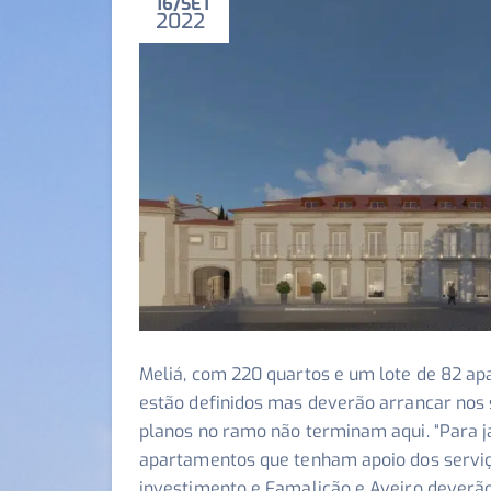
16
SET
2022
Meliá, com 220 quartos e um lote de 82 apa
estão definidos mas deverão arrancar nos s
planos no ramo não terminam aqui. “
Para j
apartamentos que tenham apoio dos serviço
investimento e Famalicão e Aveiro deverão