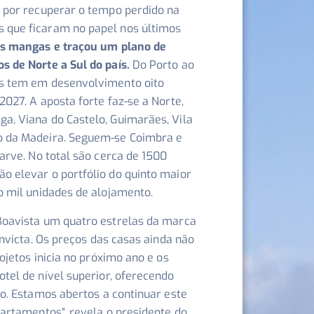
e por recuperar o tempo perdido na
 que ficaram no papel nos últimos
as mangas e traçou um plano de
s de Norte a Sul do país.
Do Porto ao
ês tem em desenvolvimento oito
2027. A aposta forte faz-se a Norte,
a, Viana do Castelo, Guimarães, Vila
o da Madeira. Seguem-se Coimbra e
garve. No total são cerca de 1500
o elevar o portfólio do quinto maior
co mil unidades de alojamento.
 Boavista um quatro estrelas da marca
nvicta. Os preços das casas ainda não
jetos inicia no próximo ano e os
tel de nível superior, oferecendo
o. Estamos abertos a continuar este
apartamentos
“, revela o presidente do