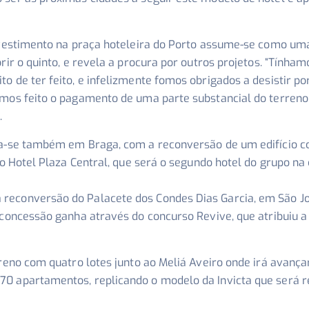
investimento na praça hoteleira do Porto assume-se como uma
ir o quinto, e revela a procura por outros projetos. “
Tínhamo
to de ter feito, e infelizmente fomos obrigados a desistir 
amos feito o pagamento de uma parte substancial do terren
.
iza-se também em Braga, com a reconversão de um edifício c
ro Hotel Plaza Central, que será o segundo hotel do grupo na
reconversão do Palacete dos Condes Dias Garcia, em São J
 concessão ganha através do concurso Revive, que atribuiu a 
rreno com quatro lotes junto ao Meliá Aveiro onde irá avanç
70 apartamentos, replicando o modelo da Invicta que será r