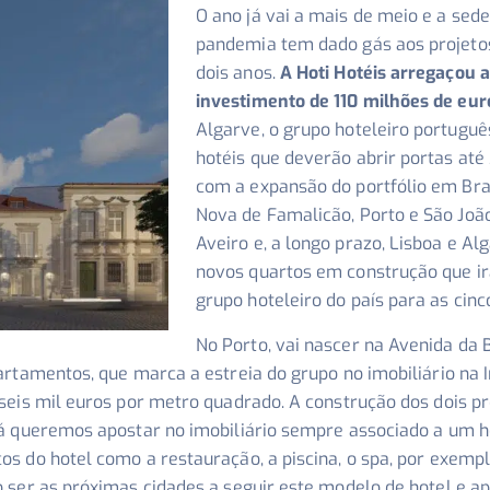
O ano já vai a mais de meio e a sed
pandemia tem dado gás aos projetos
dois anos.
A Hoti Hotéis arregaçou 
investimento de 110 milhões de euro
Algarve, o grupo hoteleiro portugu
hotéis que deverão abrir portas até 
com a expansão do portfólio em Brag
Nova de Famalicão, Porto e São Joã
Aveiro e, a longo prazo, Lisboa e Al
novos quartos em construção que irã
grupo hoteleiro do país para as cin
No Porto, vai nascer na Avenida da
rtamentos, que marca a estreia do grupo no imobiliário na I
eis mil euros por metro quadrado. A construção dos dois pro
á queremos apostar no imobiliário sempre associado a um ho
s do hotel como a restauração, a piscina, o spa, por exempl
 ser as próximas cidades a seguir este modelo de hotel e 