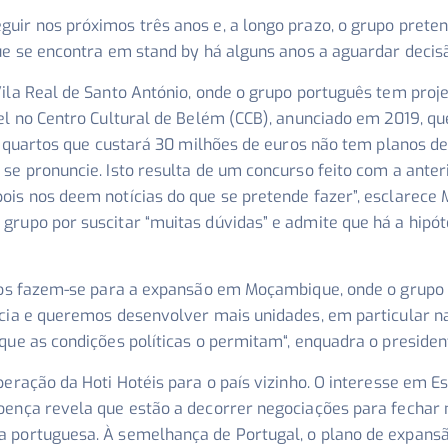
guir nos próximos três anos e, a longo prazo, o grupo pre
ue se encontra em stand by há alguns anos a aguardar decisã
Vila Real de Santo António, onde o grupo português tem pro
el no Centro Cultural de Belém (CCB), anunciado em 2019, q
72 quartos que custará 30 milhões de euros não tem planos 
 se pronuncie. Isto resulta de um concurso feito com a ante
ois nos deem notícias do que se pretende fazer”, esclarec
rupo por suscitar “muitas dúvidas” e admite que há a hipóte
anos fazem-se para a expansão em Moçambique, onde o grupo
cia e queremos desenvolver mais unidades, em particular n
 que as condições políticas o permitam
“, enquadra o presiden
peração da Hoti Hotéis para o país vizinho. O interesse em E
oença revela que estão a decorrer negociações para fechar 
a portuguesa. À semelhança de Portugal, o plano de expans