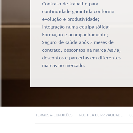
Contrato de trabalho para
continuidade garantida conforme
evolução e produtividade;
Integração numa equipa sólida;
Formação e acompanhamento;
Seguro de saúde após 3 meses de
contrato, descontos na marca Melia,
descontos e parcerias em diferentes
marcas no mercado.
TERMOS & CONDIÇÕES
POLÍTICA DE PRIVACIDADE
C