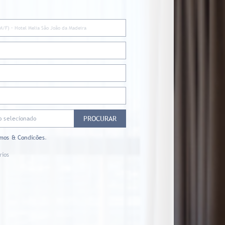
PROCURAR
o selecionado
mos & Condicões
.
rios