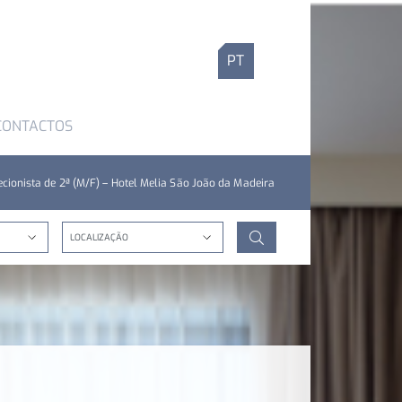
PT
CONTACTOS
ecionista de 2ª (M/F) – Hotel Melia São João da Madeira