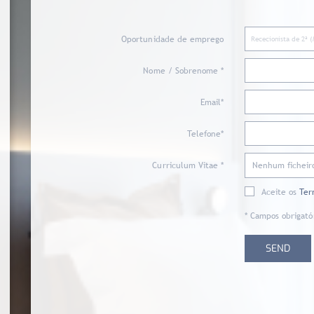
Oportunidade de emprego
Nome / Sobrenome *
Email*
Telefone*
Curriculum Vitae *
Nenhum ficheir
Aceite os
Ter
* Campos obrigató