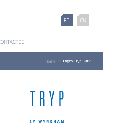
PT
EN
CONTACTOS
Logos Tryp Leiria
Home