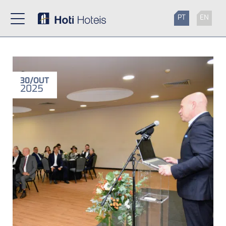
PT
EN
30
OUT
2025